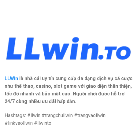
LLWin
là nhà cái uy tín cung cấp đa dạng dịch vụ cá cược
như thể thao, casino, slot game với giao diện thân thiện,
tốc độ nhanh và bảo mật cao. Người chơi được hỗ trợ
24/7 cùng nhiều ưu đãi hấp dẫn.
Hashtags: #llwin #trangchullwin #trangvaollwin
#linkvaollwin #llwinto