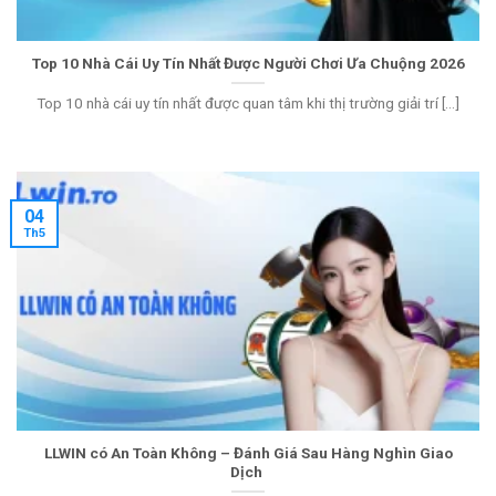
Top 10 Nhà Cái Uy Tín Nhất Được Người Chơi Ưa Chuộng 2026
Top 10 nhà cái uy tín nhất được quan tâm khi thị trường giải trí [...]
04
Th5
LLWIN có An Toàn Không – Đánh Giá Sau Hàng Nghìn Giao
Dịch