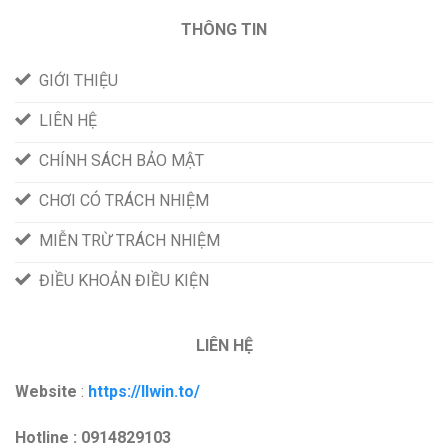
THÔNG TIN
GIỚI THIỆU
LIÊN HỆ
CHÍNH SÁCH BẢO MẬT
CHƠI CÓ TRÁCH NHIỆM
MIỄN TRỪ TRÁCH NHIỆM
ĐIỀU KHOẢN ĐIỀU KIỆN
LIÊN HỆ
Website
:
https://llwin.to/
Hotline : 0914829103