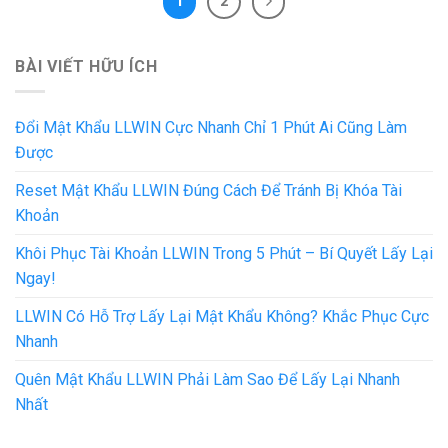
1
2
BÀI VIẾT HỮU ÍCH
Đổi Mật Khẩu LLWIN Cực Nhanh Chỉ 1 Phút Ai Cũng Làm
Được
Reset Mật Khẩu LLWIN Đúng Cách Để Tránh Bị Khóa Tài
Khoản
Khôi Phục Tài Khoản LLWIN Trong 5 Phút – Bí Quyết Lấy Lại
Ngay!
LLWIN Có Hỗ Trợ Lấy Lại Mật Khẩu Không? Khắc Phục Cực
Nhanh
Quên Mật Khẩu LLWIN Phải Làm Sao Để Lấy Lại Nhanh
Nhất