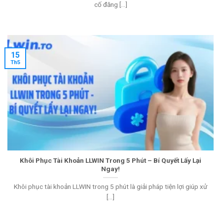
cố đăng [...]
15
Th5
Khôi Phục Tài Khoản LLWIN Trong 5 Phút – Bí Quyết Lấy Lại
Ngay!
Khôi phục tài khoản LLWIN trong 5 phút là giải pháp tiện lợi giúp xử
[...]