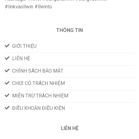
#linkvaollwin #llwinto
THÔNG TIN
GIỚI THIỆU
LIÊN HỆ
CHÍNH SÁCH BẢO MẬT
CHƠI CÓ TRÁCH NHIỆM
MIỄN TRỪ TRÁCH NHIỆM
ĐIỀU KHOẢN ĐIỀU KIỆN
LIÊN HỆ