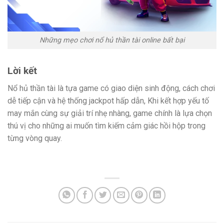
Những mẹo chơi nổ hủ thần tài online bất bại
Lời kết
Nổ hủ thần tài là tựa game có giao diện sinh động, cách chơi
dễ tiếp cận và hệ thống jackpot hấp dẫn, Khi kết hợp yếu tố
may mắn cùng sự giải trí nhẹ nhàng, game chính là lựa chọn
thú vị cho những ai muốn tìm kiếm cảm giác hồi hộp trong
từng vòng quay.