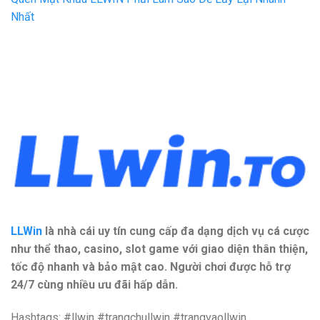
Nhất
LLWin
là nhà cái uy tín cung cấp đa dạng dịch vụ cá cược
như thể thao, casino, slot game với giao diện thân thiện,
tốc độ nhanh và bảo mật cao. Người chơi được hỗ trợ
24/7 cùng nhiều ưu đãi hấp dẫn.
Hashtags: #llwin #trangchullwin #trangvaollwin