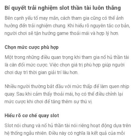
Bí quyết trải nghiệm slot thần tài luôn thắng
Bên cạnh yếu tố may mắn, cách tham gia cũng có thể ảnh
hưởng đến trải nghiệm chung. Khi hiểu rõ nguyên tắc cơ bản,
người chơi sẽ tận hưởng game thoải mái và hợp lý hơn.
Chọn mức cược phù hợp
Một trong những điều quan trọng khi tham gia nổ hủ thần tài
là cân đối mức cược. Việc chọn giá trị phù hợp giúp người
chơi duy trì thời gian giải trí lâu hơn.
Nhiều người thường bắt đầu với mức thấp để làm quen nhịp
quay. Sau khi cảm thấy thoải mái, họ có thể điều chỉnh lại
mức cược khi chơi để tăng thêm sự thú vị.
Hiểu rõ cơ chế quay slot
Slot nói chung và nổ hủ thần tài nói riêng hoạt động dựa trên
hệ thống ngẫu nhiên. Điều này có nghĩa là kết quả của mỗi